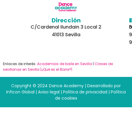
Dirección
C/Cardenal Ilundain 3 Local 2
6
b
41013 Sevilla
9
9
Enlaces de interés:
Academias de baile en Sevilla
|
Clases de
sevillanas en Sevilla
|¿Qué es el Barre?|
Copyright © 2024 Dance Academy | Desarrollado por
Inficon Global
|
Aviso legal
|
Política de privacidad
|
Política
de cookies