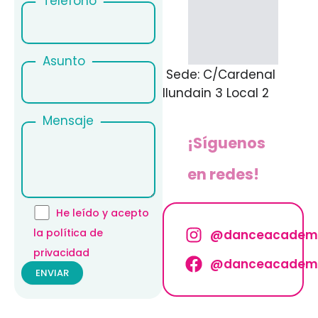
Teléfono
Asunto
Sede: C/Cardenal
Ilundain 3 Local 2
Mensaje
¡Síguenos
en redes!
He leído y acepto
la política de
@danceacadem
privacidad
@danceacadem