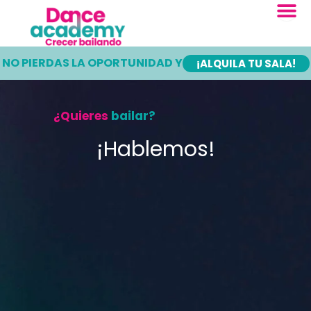
Ir
al
contenido
NO PIERDAS LA OPORTUNIDAD Y
¡ALQUILA TU SALA!
¿Quieres
bailar?
¡Hablemos!