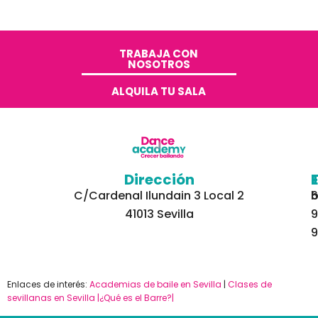
TRABAJA CON
NOSOTROS​
ALQUILA TU SALA
Dirección
C/Cardenal Ilundain 3 Local 2
6
b
41013 Sevilla
9
9
Enlaces de interés:
Academias de baile en Sevilla
|
Clases de
sevillanas en Sevilla
|¿Qué es el Barre?|