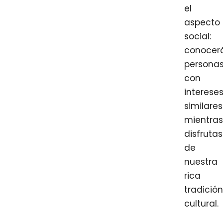
el
aspecto
social:
conocer
persona
con
interese
similares
mientra
disfrutas
de
nuestra
rica
tradició
cultural.