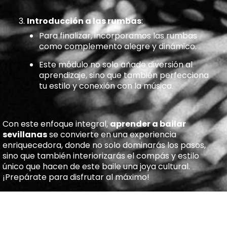
Introducción a las rumbas
:
Para finalizar, incorporamos las rumbas
como complemento alegre y dinámico.
Este módulo no solo añade diversión al
aprendizaje, sino que también perfecciona
tu estilo y conexión con la música.
Con este enfoque integral,
aprender a bailar
sevillanas
se convierte en una experiencia
enriquecedora, donde no solo dominarás los pasos,
sino que también interiorizarás el compás y estilo
único que hacen de este baile una joya cultural.
¡Prepárate para disfrutar al máximo!