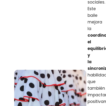
sociales.
Este
baile
mejora
la
coordina
el
equilibri
y
la
sincroni
habilida
que
también
impacta
positiva