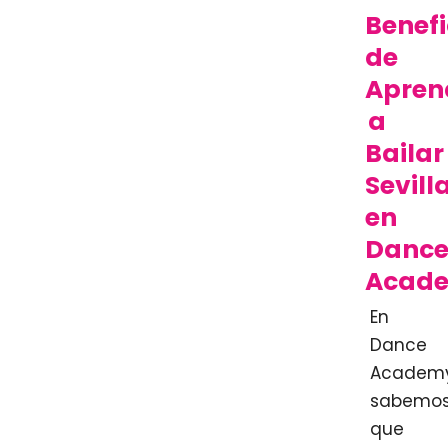
Benefi
de
Apren
a
Bailar
Sevill
en
Danc
Acad
En
Dance
Academy
sabemo
que