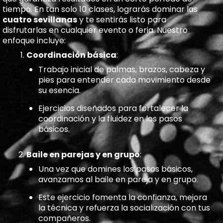
tiempo. En tan solo 10 clases, lograrás dominar las
cuatro sevillanas
y te sentirás listo para
disfrutarlas en cualquier evento o feria. Nuestro
enfoque incluye:
Coordinación básica
:
Trabajo inicial de palmas, brazos, cabeza y
pies para entender cada movimiento desde
su esencia.
Ejercicios diseñados para fortalecer la
coordinación y la fluidez en los pasos
básicos.
Baile en parejas y en grupo
:
Una vez que domines los pasos básicos,
avanzamos al baile en pareja y en grupo.
Este ejercicio fomenta la confianza, mejora
la técnica y refuerza la socialización con tus
compañeros.