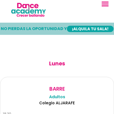
Ir
al
contenido
NO PIERDAS LA OPORTUNIDAD Y
¡ALQUILA TU SALA!
Lunes
BARRE
Adultos
Colegio ALJARAFE
18:30