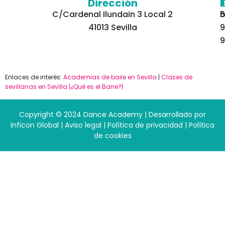
Dirección
C/Cardenal Ilundain 3 Local 2
6
b
41013 Sevilla
9
9
Enlaces de interés:
Academias de baile en Sevilla
|
Clases de
sevillanas en Sevilla
|¿Qué es el Barre?|
Copyright © 2024 Dance Academy | Desarrollado por
Inficon Global
|
Aviso legal
|
Política de privacidad
|
Política
de cookies