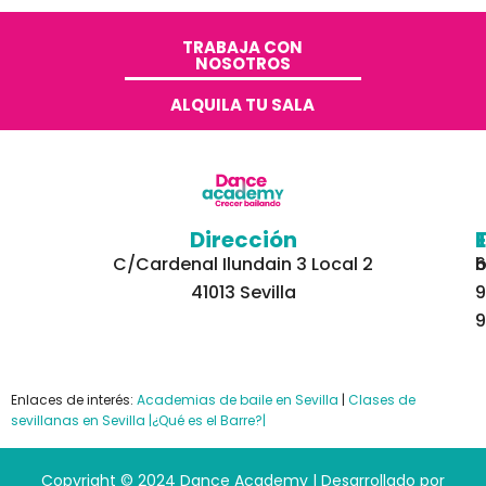
TRABAJA CON
NOSOTROS​
ALQUILA TU SALA
Dirección
C/Cardenal Ilundain 3 Local 2
6
b
41013 Sevilla
9
9
Enlaces de interés:
Academias de baile en Sevilla
|
Clases de
sevillanas en Sevilla
|¿Qué es el Barre?|
Copyright © 2024 Dance Academy | Desarrollado por