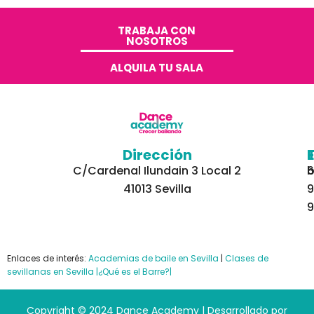
TRABAJA CON
NOSOTROS​
ALQUILA TU SALA
Dirección
C/Cardenal Ilundain 3 Local 2
6
b
41013 Sevilla
9
9
Enlaces de interés:
Academias de baile en Sevilla
|
Clases de
sevillanas en Sevilla
|¿Qué es el Barre?|
Copyright © 2024 Dance Academy | Desarrollado por