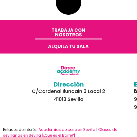
TRABAJA CON
NOSOTROS​
ALQUILA TU SALA
Dirección
C/Cardenal Ilundain 3 Local 2
6
b
41013 Sevilla
9
9
Enlaces de interés:
Academias de baile en Sevilla
|
Clases de
sevillanas en Sevilla
|¿Qué es el Barre?|