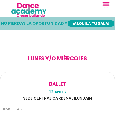
Ir
al
contenido
NO PIERDAS LA OPORTUNIDAD Y
¡ALQUILA TU SALA!
LUNES Y/O MIÉRCOLES
BALLET
12 AÑOS
SEDE CENTRAL CARDENAL ILUNDAIN
18:45-19:45